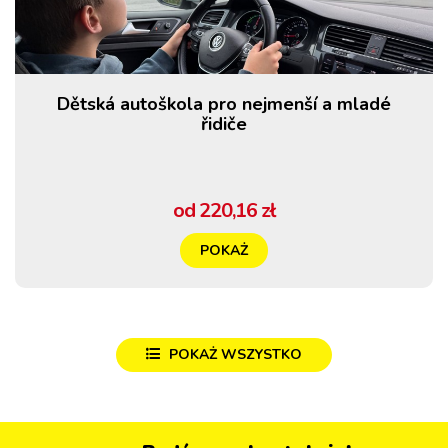
Dětská autoškola pro nejmenší a mladé
řidiče
od 220,16 zł
POKAŻ
POKAŻ WSZYSTKO