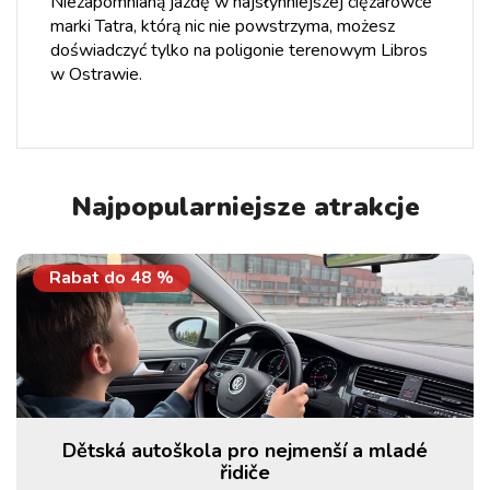
Niezapomnianą jazdę w najsłynniejszej ciężarówce
marki Tatra, którą nic nie powstrzyma, możesz
doświadczyć tylko na poligonie terenowym Libros
w Ostrawie.
Najpopularniejsze atrakcje
Rabat do
48
%
Dětská autoškola pro nejmenší a mladé
řidiče