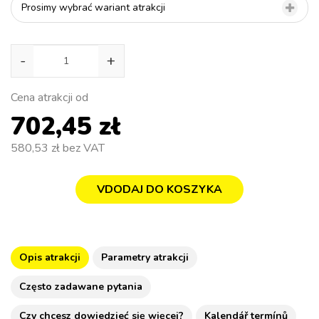
Prosimy wybrać wariant atrakcji
-
+
Cena atrakcji od
702,45 zł
580,53 zł
bez VAT
VDODAJ DO KOSZYKA
Opis atrakcji
Parametry atrakcji
Często zadawane pytania
Czy chcesz dowiedzieć się więcej?
Kalendář termínů