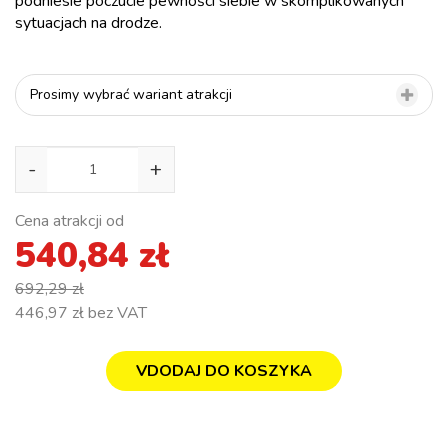
podniesie poczucie pewności siebie w skomplikowanych
sytuacjach na drodze.
Prosimy wybrać wariant atrakcji
-
+
Cena atrakcji od
540,84 zł
692,29 zł
446,97 zł
bez VAT
VDODAJ DO KOSZYKA