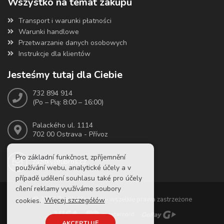
Wszystko na temat zakupu
Transport i warunki płatności
Warunki handlowe
Przetwarzanie danych osobowych
Instrukcje dla klientów
Jesteśmy tutaj dla Ciebie
732 894 914
(Po – Pią: 8:00 – 16:00)
Palackého ul. 1114
702 00 Ostrava - Přívoz
Pro základní funkčnost, zpříjemnění
zazitky@libros.cz
používání webu, analytické účely a v
případě udělení souhlasu také pro účely
cílení reklamy využíváme soubory
© 2026 Zazitkylibros.cz – wszelkie prawa zastrzeżone
cookies.
Więcej szczegółów
AKCEPTUJĘ