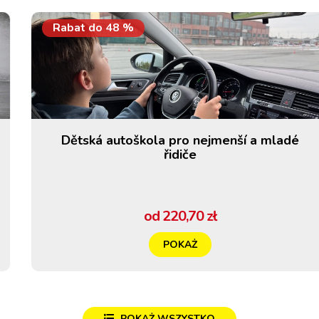
Rabat do
48
%
Dětská autoškola pro nejmenší a mladé
řidiče
od 220,70 zł
POKAŻ
POKAŻ WSZYSTKO