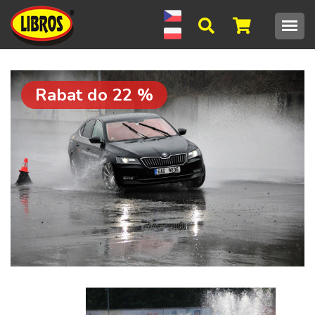
Rabat do
22
%