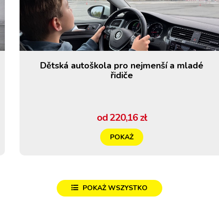
Dětská autoškola pro nejmenší a mladé
řidiče
od 220,16 zł
POKAŻ
POKAŻ WSZYSTKO